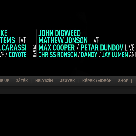
NE UP
|
JÁTÉK
|
HELYSZÍN
|
JEGYEK
|
KÉPEK / VIDEÓK
|
SHOP
|